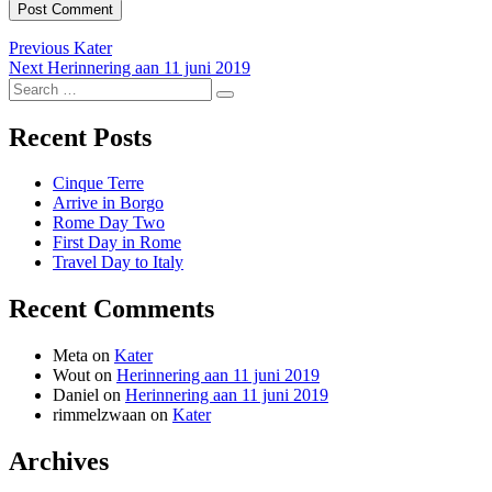
Post
Previous
Previous
Kater
Next
post:
Next
Herinnering aan 11 juni 2019
navigation
Search
post:
Search
for:
Recent Posts
Cinque Terre
Arrive in Borgo
Rome Day Two
First Day in Rome
Travel Day to Italy
Recent Comments
Meta
on
Kater
Wout
on
Herinnering aan 11 juni 2019
Daniel
on
Herinnering aan 11 juni 2019
rimmelzwaan
on
Kater
Archives