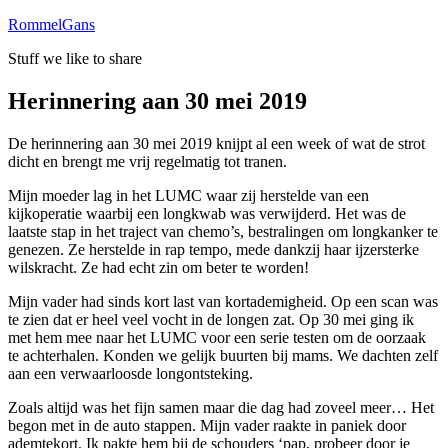
Skip
RommelGans
to
Stuff we like to share
content
Herinnering aan 30 mei 2019
De herinnering aan 30 mei 2019 knijpt al een week of wat de strot
dicht en brengt me vrij regelmatig tot tranen.
Mijn moeder lag in het LUMC waar zij herstelde van een
kijkoperatie waarbij een longkwab was verwijderd. Het was de
laatste stap in het traject van chemo’s, bestralingen om longkanker te
genezen. Ze herstelde in rap tempo, mede dankzij haar ijzersterke
wilskracht. Ze had echt zin om beter te worden!
Mijn vader had sinds kort last van kortademigheid. Op een scan was
te zien dat er heel veel vocht in de longen zat. Op 30 mei ging ik
met hem mee naar het LUMC voor een serie testen om de oorzaak
te achterhalen. Konden we gelijk buurten bij mams. We dachten zelf
aan een verwaarloosde longontsteking.
Zoals altijd was het fijn samen maar die dag had zoveel meer… Het
begon met in de auto stappen. Mijn vader raakte in paniek door
ademtekort. Ik pakte hem bij de schouders ‘pap, probeer door je