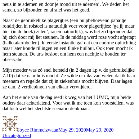
neus in te ademen en door je mond uit te ademen’. We deden het
samen, zo bijzonder, en al snel was het goed.
Naast de gebruikelijke plagerijtjes (een hulpbehoevend papa’tje
rondrijden in rolstoel is natuurlijk voer voor plagerijtjes: ‘ga jij maar
hier (in de hoek) zitten’, racen natuurlijk), was het zo bijzonder dat
hij zich door mij liet steunen. In de middag werd roze vocht afgetapt
(hallo alarmbellen). In eerste instantie gaf dat een enórme opluchting
maar later koude rillingen en een flinke huilbui. Ook toen mocht ik
hem steunen. De arts besloot om hem een nachtje te houden ter
observatie.
Mijn moeder was zó snel hersteld (in 2 dagen i.p.v. de gebruikelijke
7-10) dat ze naar huis mocht. Ze wilde er níks van weten dat ik haar
meenam en regelde dat zij in ziekenhuis mocht blijven. Daar lagen
ze dan, 2 verdiepingen van elkaar verwijderd.
Aan het einde van de dag reed ik weg van het LUMC, mijn beide
ouders daar achterlatend. Voor wat ik me toen kon voorstellen, was
dat toch wel het slechtste scenario denkbaar.
Author
Posted
Categories
on
Joyce Rimmelzwaan
May 29, 2020
May 29, 2020
Uncategorized