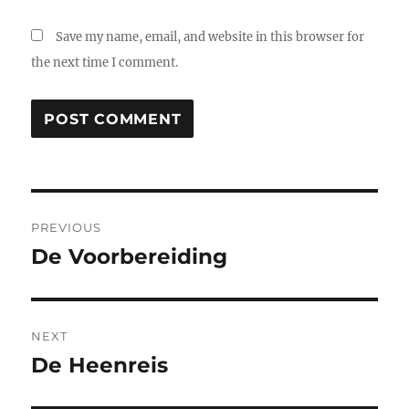
Save my name, email, and website in this browser for
the next time I comment.
Post
PREVIOUS
navigation
De Voorbereiding
Previous
post:
NEXT
De Heenreis
Next
post: