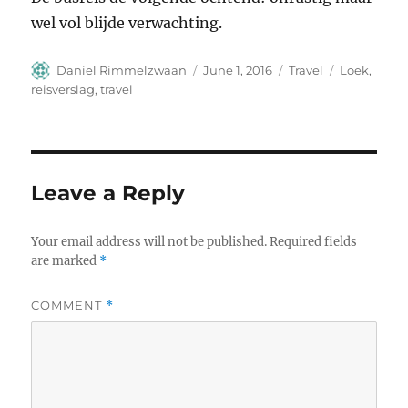
wel vol blijde verwachting.
Author
Posted
Categories
Tags
Daniel Rimmelzwaan
June 1, 2016
Travel
Loek
,
on
reisverslag
,
travel
Leave a Reply
Your email address will not be published.
Required fields
are marked
*
COMMENT
*