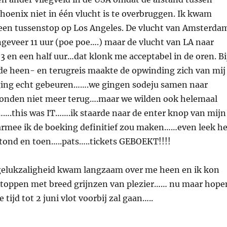
oenix niet in één vlucht is te overbruggen. Ik kwam
p een tussenstop op Los Angeles. De vlucht van Amsterda
geveer 11 uur (poe poe….) maar de vlucht van LA naar
3 en een half uur…dat klonk me acceptabel in de oren. Bi
de heen- en terugreis maakte de opwinding zich van mij
ing echt gebeuren…….we gingen sodeju samen naar
nden niet meer terug….maar we wilden ook helemaal
…….this was IT…….ik staarde naar de enter knop van mijn
rmee ik de boeking definitief zou maken……even leek he
ilstond en toen…..pats…..tickets GEBOEKT!!!!
gelukzaligheid kwam langzaam over me heen en ik kon
stoppen met breed grijnzen van plezier…… nu maar hope
 tijd tot 2 juni vlot voorbij zal gaan…..