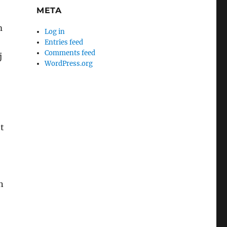
META
m
Log in
Entries feed
Comments feed
j
WordPress.org
t
n