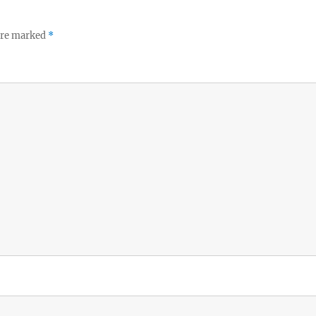
 are marked
*