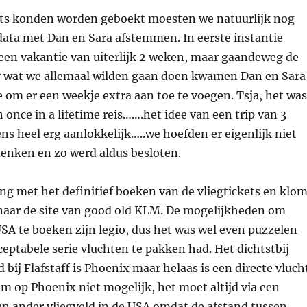
ets konden worden geboekt moesten we natuurlijk nog
data met Dan en Sara afstemmen. In eerste instantie
een vakantie van uiterlijk 2 weken, maar gaandeweg de
 wat we allemaal wilden gaan doen kwamen Dan en Sara
 om er een weekje extra aan toe te voegen. Tsja, het was
once in a lifetime reis…….het idee van een trip van 3
s heel erg aanlokkelijk…..we hoefden er eigenlijk niet
denken en zo werd aldus besloten.
ng met het definitief boeken van de vliegtickets en klo
 naar de site van good old KLM. De mogelijkheden om
USA te boeken zijn legio, dus het was wel even puzzelen
ceptabele serie vluchten te pakken had. Het dichtstbij
 bij Flafstaff is Phoenix maar helaas is een directe vluch
 op Phoenix niet mogelijk, het moet altijd via een
en ander vliegveld in de USA omdat de afstand tussen