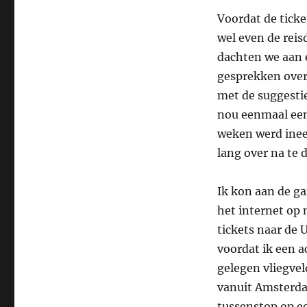
Voordat de tick
wel even de reis
dachten we aan 
gesprekken over
met de suggestie
nou eenmaal een 
weken werd ineen
lang over na te 
Ik kon aan de ga
het internet op
tickets naar de 
voordat ik een a
gelegen vliegveld
vanuit Amsterdam
tussenstop op e