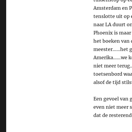
Amsterdam en Ph
tenslotte uit o
naar LA duurt on
Phoenix is maar 
het boeken van 
meester……het g
Amerika……we ko
niet meer terug
toetsenbord waa
alsof de tijd st
Een gevoel van 
even niet meer 
dat de resterende